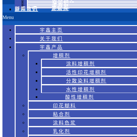
涂料色浆
乳化剂
金葱浆
胶浆
烫金浆
涂层浆
新闻资讯
发泡剂
联系我们
Menu
宇鑫主页
关于我们
宇鑫产品
增稠剂
涂料增稠剂
活性印花增稠剂
分散染料增稠剂
水性增稠剂
酸性增稠剂
印花糊料
粘合剂
涂料色浆
乳化剂