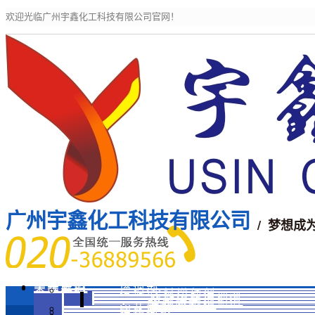
欢迎光临广州宇鑫化工科技有限公司官网！
广州宇鑫化工科技有限公司
/ 梦想成
宇鑫主页
关于我们
宇鑫产品
增稠剂
涂料增稠剂
活性印花增稠剂
分散染料增稠剂
水性增稠剂
酸性增稠剂
印花糊料
粘合剂