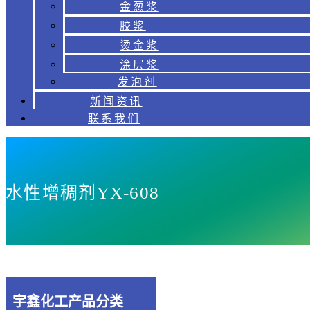
金葱浆
胶浆
烫金浆
涂层浆
发泡剂
新闻资讯
联系我们
水性增稠剂YX-608
宇鑫化工产品分类