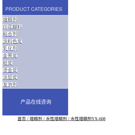
PRODUCT CATEGORIES
增稠剂
印花糊料
粘合剂
涂料色浆
乳化剂
金葱浆
胶浆
烫金浆
涂层浆
发泡剂
产品在线咨询
首页
/
增稠剂
/
水性增稠剂
/ 水性增稠剂YX-608