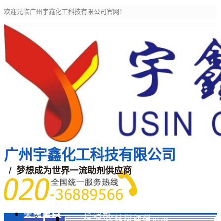
欢迎光临广州宇鑫化工科技有限公司官网！
广州宇鑫化工科技有限公司
/ 梦想成为世界一流助剂供应商
宇鑫主页
关于我们
宇鑫产品
增稠剂
涂料增稠剂
活性印花增稠剂