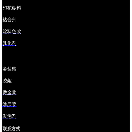
印花糊料
粘合剂
涂料色浆
乳化剂
金葱浆
胶浆
烫金浆
涂层浆
发泡剂
联系方式