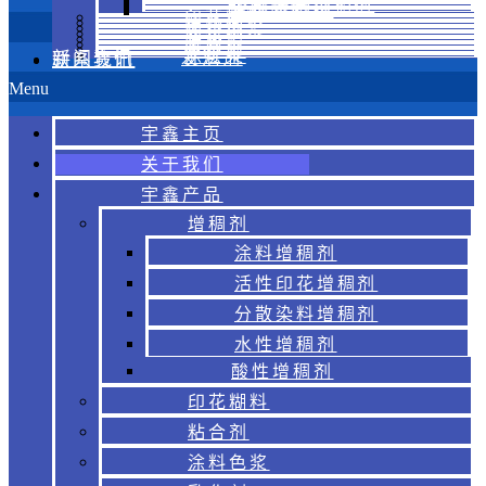
分散染料增稠剂
水性增稠剂
酸性增稠剂
印花糊料
粘合剂
涂料色浆
乳化剂
金葱浆
胶浆
烫金浆
涂层浆
新闻资讯
发泡剂
联系我们
Menu
宇鑫主页
关于我们
宇鑫产品
增稠剂
涂料增稠剂
活性印花增稠剂
分散染料增稠剂
水性增稠剂
酸性增稠剂
印花糊料
粘合剂
涂料色浆