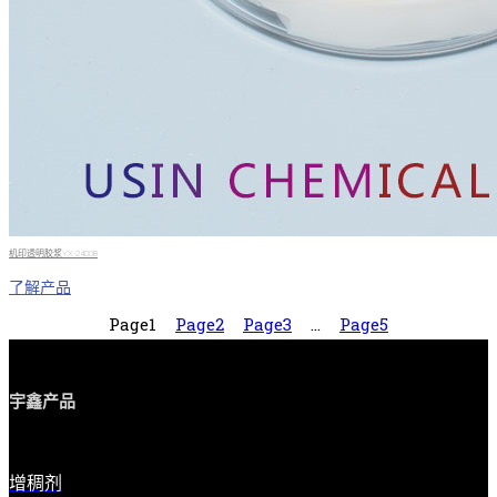
机印透明胶浆YX-2400B
了解产品
Page
1
Page
2
Page
3
…
Page
5
宇鑫产品
增稠剂