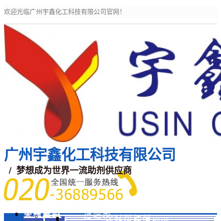
欢迎光临广州宇鑫化工科技有限公司官网！
广州宇鑫化工科技有限公司
/ 梦想成为世界一流助剂供应商
宇鑫主页
关于我们
宇鑫产品
增稠剂
涂料增稠剂
活性印花增稠剂