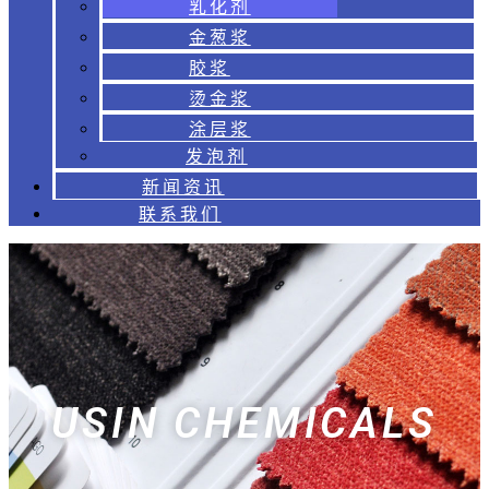
乳化剂
金葱浆
胶浆
烫金浆
涂层浆
发泡剂
新闻资讯
联系我们
USIN CHEMICALS