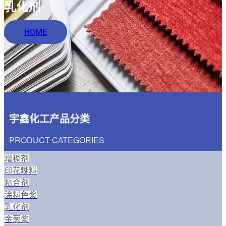
乳化剂
HOME
宇鑫化工产品分类
PRODUCT CATEGORIES
增稠剂
印花糊料
粘合剂
涂料色浆
乳化剂
金葱浆