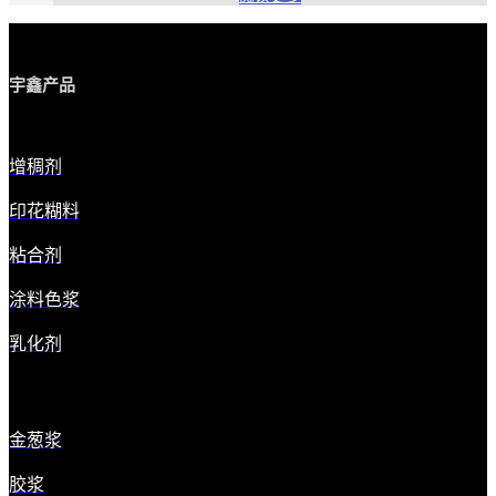
宇鑫产品
增稠剂
印花糊料
粘合剂
涂料色浆
乳化剂
金葱浆
胶浆