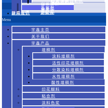
分散染料增稠剂
水性增稠剂
酸性增稠剂
印花糊料
粘合剂
涂料色浆
乳化剂
金葱浆
胶浆
烫金浆
涂层浆
新闻资讯
发泡剂
联系我们
Menu
宇鑫主页
关于我们
宇鑫产品
增稠剂
涂料增稠剂
活性印花增稠剂
分散染料增稠剂
水性增稠剂
酸性增稠剂
印花糊料
粘合剂
涂料色浆