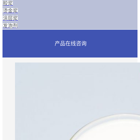
胶浆
烫金浆
涂层浆
发泡剂
产品在线咨询