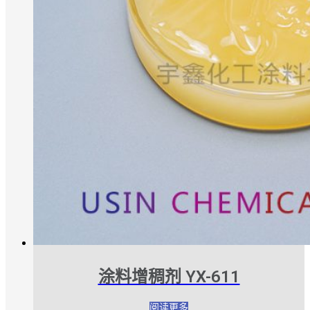
涂料增稠剂 YX-611
阅读更多