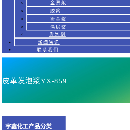
金葱浆
胶浆
烫金浆
涂层浆
发泡剂
新闻资讯
联系我们
皮革发泡浆YX-859
宇鑫化工产品分类