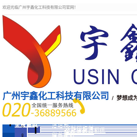
欢迎光临广州宇鑫化工科技有限公司官网！
广州宇鑫化工科技有限公司
/ 梦想成
宇鑫主页
关于我们
宇鑫产品
增稠剂
涂料增稠剂
活性印花增稠剂
分散染料增稠剂
水性增稠剂
酸性增稠剂
印花糊料
粘合剂