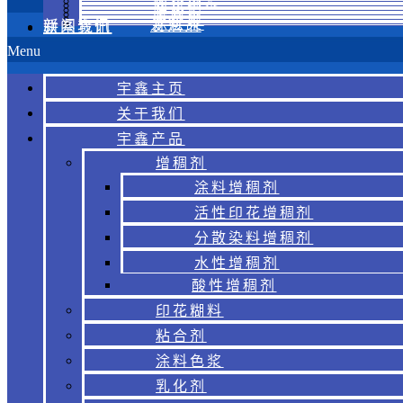
涂料色浆
乳化剂
金葱浆
胶浆
烫金浆
涂层浆
新闻资讯
发泡剂
联系我们
Menu
宇鑫主页
关于我们
宇鑫产品
增稠剂
涂料增稠剂
活性印花增稠剂
分散染料增稠剂
水性增稠剂
酸性增稠剂
印花糊料
粘合剂
涂料色浆
乳化剂