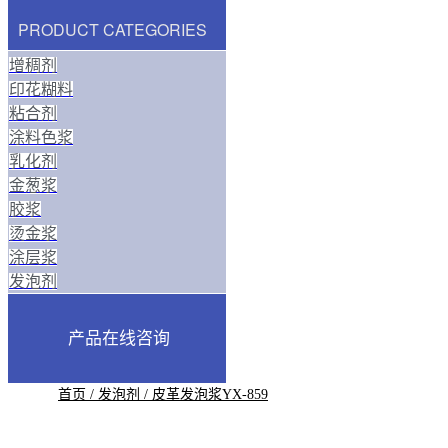
PRODUCT CATEGORIES
增稠剂
印花糊料
粘合剂
涂料色浆
乳化剂
金葱浆
胶浆
烫金浆
涂层浆
发泡剂
产品在线咨询
首页
/
发泡剂
/ 皮革发泡浆YX-859