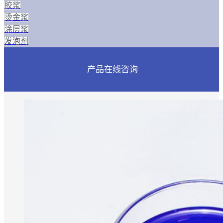
胶浆
烫金浆
涂层浆
发泡剂
产品在线咨询