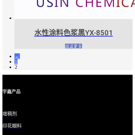
水性涂料色浆黑YX-8501
阅读更多
←
1
2
宇鑫产品
增稠剂
印花糊料