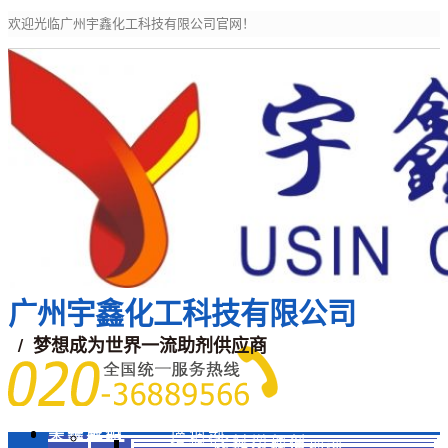
欢迎光临广州宇鑫化工科技有限公司官网！
广州宇鑫化工科技有限公司
/ 梦想成为世界一流助剂供应商
宇鑫主页
关于我们
宇鑫产品
增稠剂
涂料增稠剂
活性印花增稠剂