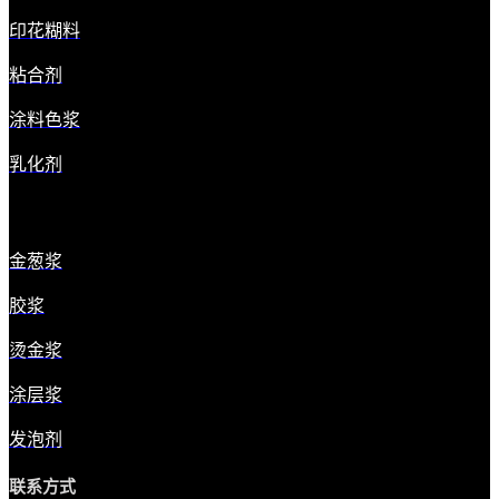
印花糊料
粘合剂
涂料色浆
乳化剂
金葱浆
胶浆
烫金浆
涂层浆
发泡剂
联系方式