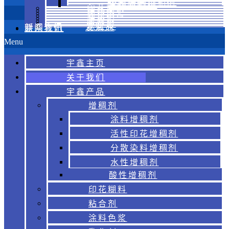
分散染料增稠剂
水性增稠剂
酸性增稠剂
印花糊料
粘合剂
涂料色浆
乳化剂
金葱浆
胶浆
烫金浆
涂层浆
新闻资讯
发泡剂
联系我们
Menu
宇鑫主页
关于我们
宇鑫产品
增稠剂
涂料增稠剂
活性印花增稠剂
分散染料增稠剂
水性增稠剂
酸性增稠剂
印花糊料
粘合剂
涂料色浆